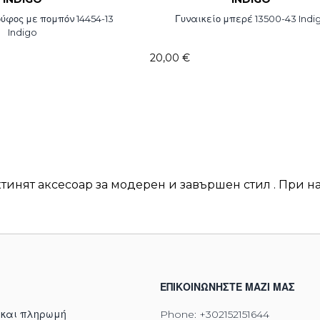
ούφος με πομπόν 14454-13
Γυναικείο μπερέ 13500-43 Indi
Indigo
20,00 €
тинят аксесоар за модерен и завършен стил . При н
ΕΠΙΚΟΙΝΩΝΉΣΤΕ ΜΑΖΊ ΜΑΣ
 και πληρωμή
Phone:
+302152151644