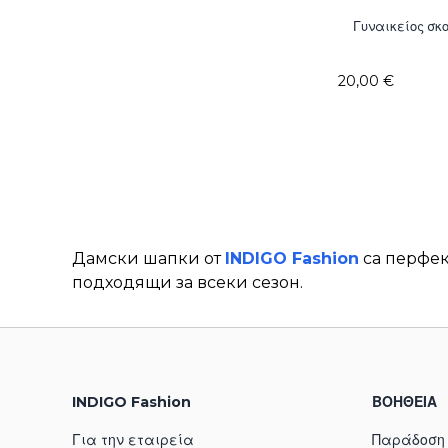
Γυναικείος σκ
20,00 €
Дамски шапки от
INDIGO Fashion
са перфек
подходящи за всеки сезон.
INDIGO Fashion
ΒΟΗΘΕΙΑ
Για την εταιρεία
Παράδοση