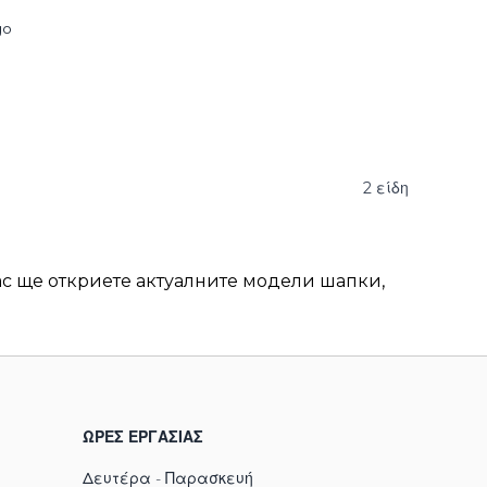
go
2
είδη
ас ще откриете актуалните модели шапки,
ΩΡΕΣ ΕΡΓΑΣΊΑΣ
Δευτέρα - Παρασκευή