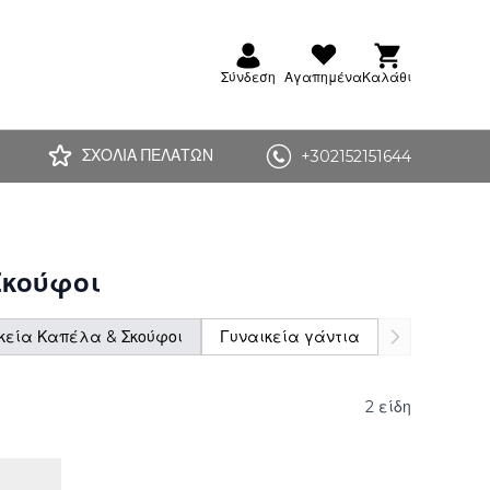
Σύνδεση
Αγαπημένα
Καλάθι
ΣΧΟΛΙΑ ΠΕΛΑΤΩΝ
+302152151644
Σκούφοι
κεία Καπέλα & Σκούφοι
Γυναικεία γάντια
2
είδη