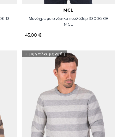
MCL
06-13
Μονόχρωμο ανδρικό πουλόβερ 33006-69
MCL
45,00 €
+
μεγάλα μεγέθη