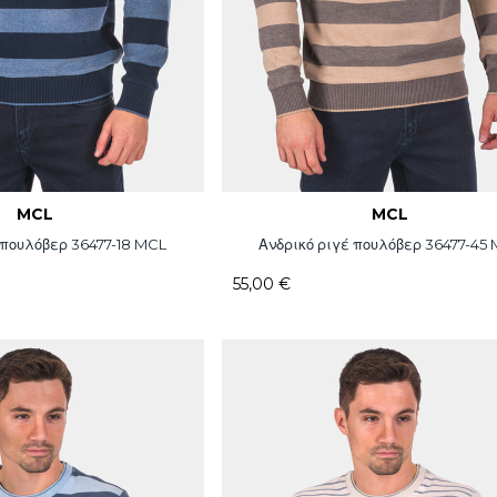
MCL
MCL
 πουλόβερ 36477-18 MCL
Ανδρικό ριγέ πουλόβερ 36477-45
55,00 €