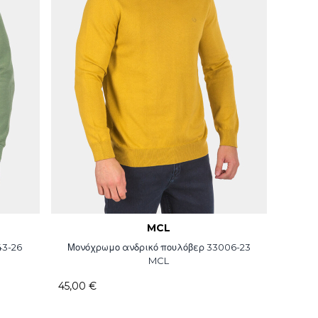
MCL
43-26
Μονόχρωμο ανδρικό πουλόβερ 33006-23
MCL
45,00 €