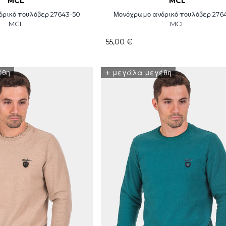
MCL
MCL
ρικό πουλόβερ 27643-50
Μονόχρωμο ανδρικό πουλόβερ 276
MCL
MCL
55,00 €
+
έθη
μεγάλα μεγέθη