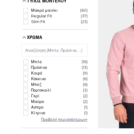
ΤΎΠΟΣ ΜΟΝΤΈΛΟΥ
Μακρύ μανίκι
(60)
Regular Fit
(37)
Slim Fit
(23)
ΧΡΏΜΑ
Μπλε
(16)
Πράσινο
(13)
Καφέ
(9)
Κόκκινο
(6)
Μπεζ
(6)
Πορτοκαλί
(3)
Γκρί
(2)
Μαύρο
(2)
Ασπρο
(1)
Κίτρινο
(1)
Προβολή περισσότερων+