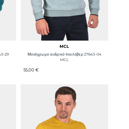
MCL
43-29
Μονόχρωμο ανδρικό πουλόβερ 27643-04
MCL
55,00 €