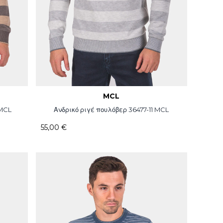
MCL
 MCL
Ανδρικό ριγέ πουλόβερ 36477-11 MCL
55,00 €