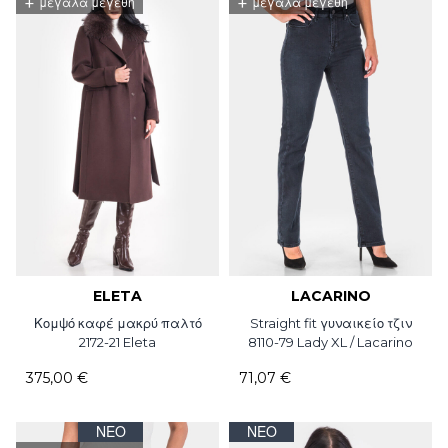
+
+
μεγάλα μεγέθη
μεγάλα μεγέθη
ELETA
LACARINO
Κομψό καφέ μακρύ παλτό
Straight fit γυναικείο τζιν
2172-21 Eleta
8110-79 Lady XL / Lacarino
375,00 €
71,07 €
ΝΈΟ
ΝΈΟ