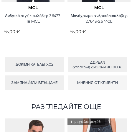
MCL
MCL
Ανδρικό ριγέ πουλόβερ 36477-
Μονόχρωμο ανδρικό πουλόβερ
18 MCL
27643-26 MCL
55,00 €
55,00 €
ΔΩΡΕΑΝ
ΔΟΚΙΜΉ ΚΑΙ ΕΛΕΓΧΟΣ
αποστολή άνω των 80.00 €.
ЗАМЯНА /ИЛИ ВРЪЩАНЕ
МНЕНИЯ ОТ КЛИЕНТИ
РАЗГЛЕДАЙТЕ ОЩЕ
+
μεγάλα μεγέθη