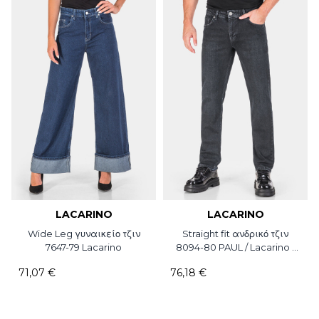
LACARINO
LACARINO
Wide Leg γυναικείο τζιν
Straight fit ανδρικό τζιν
7647-79 Lacarino
8094-80 PAUL / Lacarino /
L32
71,07 €
76,18 €