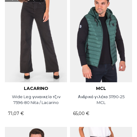
LACARINO
MCL
Wide Leg γυναικείο τζιν
Ανδρικό γιλέκο 31190-25
7596-80 Nita / Lacarino
MCL
71,07 €
65,00 €