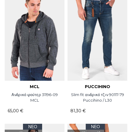
MCL
PUCCIHINO
Ανδρικό φούτερ 31196-09
Slim fit ανδρικό τζιν 90117-79
MCL
Puccihino / L30
65,00 €
81,30 €
ΝΈΟ
ΝΈΟ