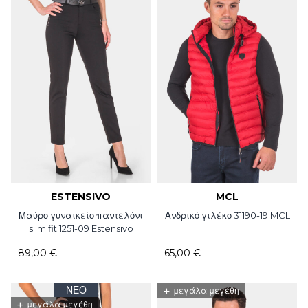
ESTENSIVO
MCL
Μαύρο γυναικείο παντελόνι
Ανδρικό γιλέκο 31190-19 MCL
slim fit 1251-09 Estensivo
89,00 €
65,00 €
ΝΈΟ
+
μεγάλα μεγέθη
+
μεγάλα μεγέθη