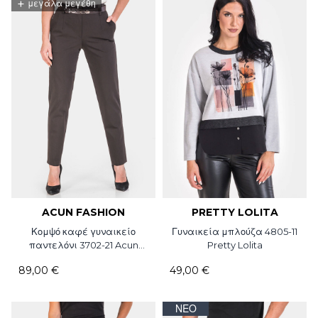
+
μεγάλα μεγέθη
ACUN FASHION
PRETTY LOLITA
Κομψό καφέ γυναικείο
Γυναικεία μπλούζα 4805-11
παντελόνι 3702-21 Acun
Pretty Lolita
Fashion
89,00 €
49,00 €
ΝΈΟ