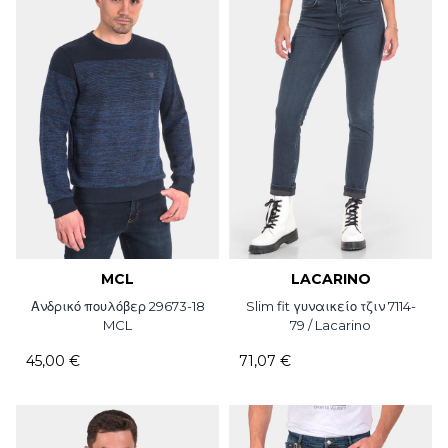
MCL
LACARINO
Ανδρικό πουλόβερ 29673-18
Slim fit γυναικείο τζιν 7114-
MCL
79 / Lacarino
45,00 €
71,07 €