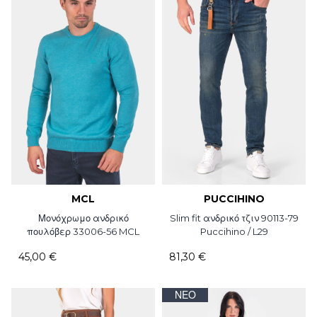
MCL
PUCCIHINO
Μονόχρωμο ανδρικό
Slim fit ανδρικό τζιν 90113-79
πουλόβερ 33006-56 MCL
Puccihino / L29
45,00 €
81,30 €
ΝΈΟ