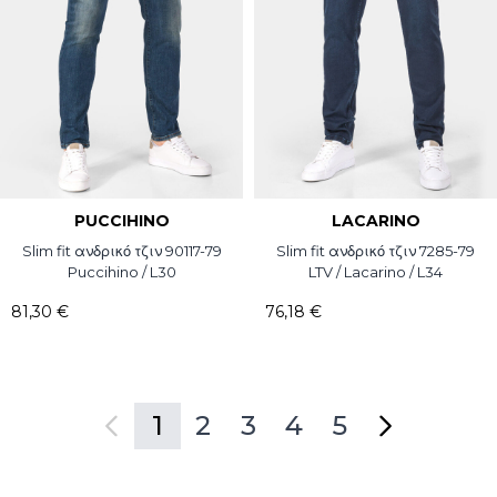
PUCCIHINO
LACARINO
Slim fit ανδρικό τζιν 90117-79
Slim fit ανδρικό τζιν 7285-79
Puccihino / L30
LTV / Lacarino / L34
81,30 €
76,18 €
1
2
3
4
5
Διαβάζετε αυτή τη στιγμή
Σελίδα
Σελίδα
Σελίδα
Σελίδα