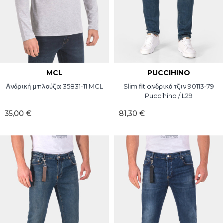
MCL
PUCCIHINO
Ανδρική μπλούζα 35831-11 MCL
Slim fit ανδρικό τζιν 90113-79
Puccihino / L29
35,00 €
81,30 €