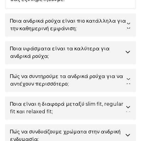
Ποια ανδρικά ρούχα είναι πιο κατάλληλα για
την καθημερινή εμφάνιση;
Η καλύτερη επιλογή είναι ανδρικά τζιν, t-shirts
Ποια υφάσματα είναι τα καλύτερα για
και αθλητικά-κομψά πουκάμισα και
ανδρικά ρούχα;
παντελόνια, συνδυάζονται εύκολα και
εγγυώνται άνεση και στυλ.
Φυσικά, αυτά είναι το βαμβάκι, τα φυσικά και
Πώς να συντηρούμε τα ανδρικά ρούχα για να
τα μικτά υφάσματα με ελαστάνη. Είναι τα πιο
αντέχουν περισσότερο;
προτιμώμενα για την άνεση και την
ανθεκτικότητά τους.
Ακολουθείτε τις οδηγίες πλυσίματος στην
Ποια είναι η διαφορά μεταξύ slim fit, regular
ετικέτα. Προστατεύετε τα μάλλινα ρούχα από
fit και relaxed fit;
σκόρους με σακουλάκια λεβάντας. Φυλάσσετε
τα κοστούμια σε κρεμάστρες και όχι
Το slim fit είναι εφαρμοστή γραμμή που
διπλωμένα. Το πλύσιμο σε χαμηλότερη
Πώς να συνδυάζουμε χρώματα στην ανδρική
ακολουθεί τις γραμμές του σώματος.
θερμοκρασία παρατείνει τη διάρκεια ζωής των
ενδυμασία;