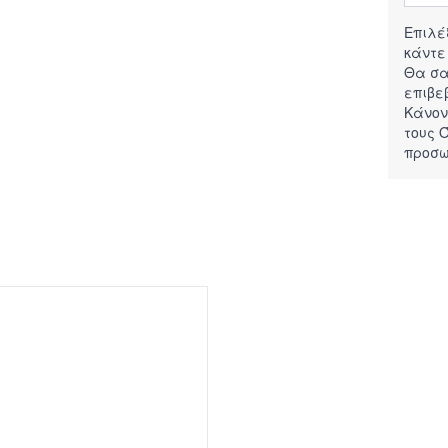
Επιλέ
κάντε
Θα σα
επιβε
Κάνον
τους
Ό
προσω