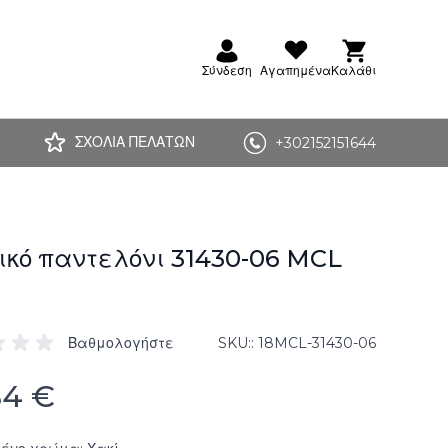
Σύνδεση
Αγαπημένα
Καλάθι
ΣΧΟΛΙΑ ΠΕΛΑΤΩΝ
+302152151644
ικό παντελόνι 31430-06 MCL
Βαθμολογήστε
SKU:
18MCL-31430-06
84 €