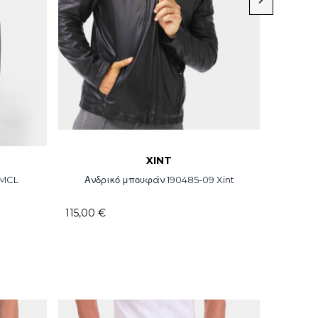
XINT
 MCL
Ανδρικό μπουφάν 190485-09 Xint
Ανδρικ
115,00 €
76,18 €