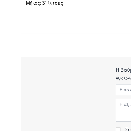
Μήκος: 31 ίντσες
Η Βαθ
Αξιολογ
Εισαγ
Αξιολ
Συ