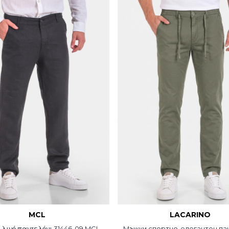
MCL
LACARINO
 λινό παντελόνι 31446-09 MCL
Мъжки спортно-елегантен па