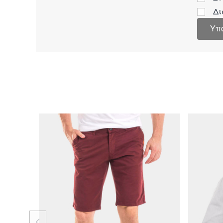
Δι
Υπ