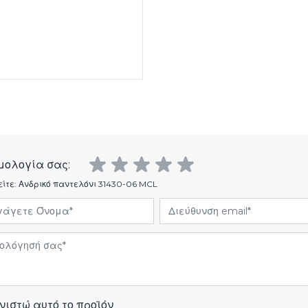
μολογία σας:
είτε:
Ανδρικό παντελόνι 31430-06 MCL
άγετε Όνομα
Διεύθυνση email
όγηση
νιστώ αυτό το προϊόν