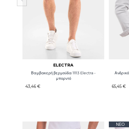
ELECTRA
Βαμβακερή βερμούδα 11113 Electra -
Ανδρικό
μπορντό
43,46 €
65,45 €
ΝΈΟ