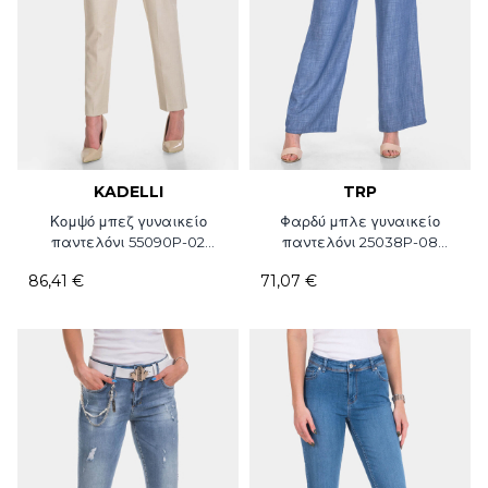
KADELLI
TRP
Κομψό μπεζ γυναικείο
Φαρδύ μπλε γυναικείο
παντελόνι 55090P-02
παντελόνι 25038P-08
Kadelli
Trend up
86,41 €
71,07 €