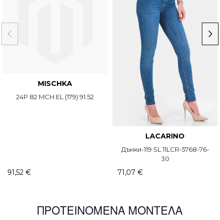
MISCHKA
24P 82 MCH EL (179) 91.52
LACARINO
Дънки-119 SL 11LCR-5768-76-
30
91,52 €
71,07 €
ΠΡΟΤΕΙΝΌΜΕΝΑ ΜΟΝΤΈΛΑ