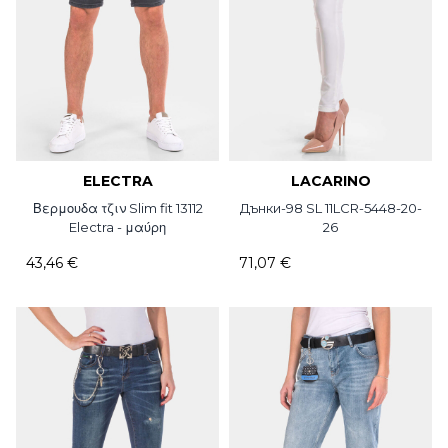
ELECTRA
LACARINO
Βερμουδα τζιν Slim fit 13112
Дънки-98 SL 11LCR-5448-20-
Electra - μαύρη
26
43,46 €
71,07 €