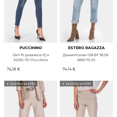
PUCCIHINO
ESTERO RAGAZZA
Slim fit γυναικείο τζιν
Дънки+Колан-138 BF 11ESR-
30292-79 / Puccihino
6616-75-30
76,18 €
74,14 €
+
+
μεγάλα μεγέθη
μεγάλα μεγέθη