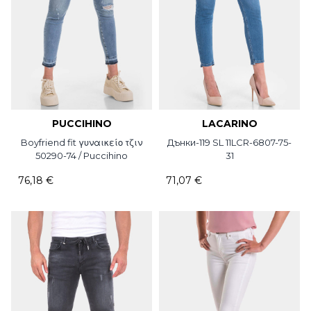
PUCCIHINO
LACARINO
Boyfriend fit γυναικείο τζιν
Дънки-119 SL 11LCR-6807-75-
50290-74 / Puccihino
31
76,18 €
71,07 €