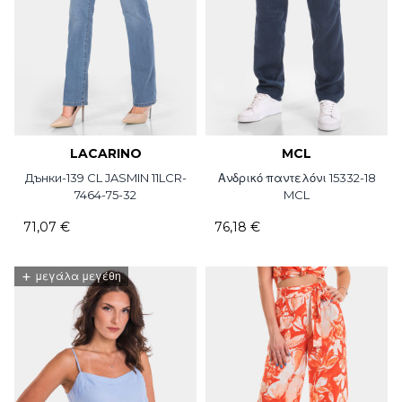
LACARINO
MCL
Дънки-139 CL JASMIN 11LCR-
Ανδρικό παντελόνι 15332-18
7464-75-32
MCL
71,07 €
76,18 €
+
μεγάλα μεγέθη