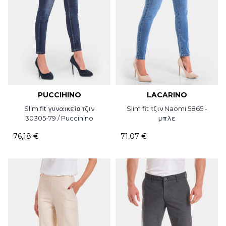
PUCCIHINO
LACARINO
Slim fit γυναικείο τζιν
Slim fit τζιν Naomi 5865 -
30305-79 / Puccihino
μπλε
76,18 €
71,07 €