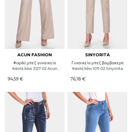
ACUN FASHION
SINYORITA
Φαρδύ μπεζ γυναικείο
Γυναικείο μπεζ βαμβακερό
παντελόνι 3127-02 Acun
παντελόνι 1011-02 Sinyorita
Fashion
94,59 €
76,18 €