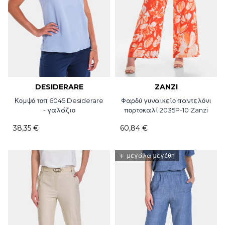
DESIDERARE
ZANZI
Κομψό τοπ 6045 Desiderare
Φαρδύ γυναικείο παντελόνι
- γαλάζιο
πορτοκαλί 2035P-10 Zanzi
38,35 €
60,84 €
+
μεγάλα μεγέθη