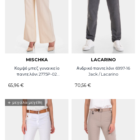
MISCHKA
LACARINO
Κομψό μπεζ γυναικείο
Ανδρικό παντελόνι 6997-16
παντελόνι 2775P-02
Jack / Lacarino
Mischka
65,96 €
70,56 €
+
μεγάλα μεγέθη