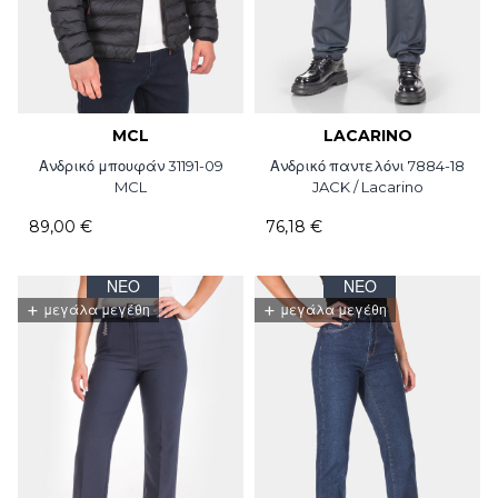
MCL
LACARINO
Ανδρικό μπουφάν 31191-09
Ανδρικό παντελόνι 7884-18
MCL
JACK / Lacarino
89,00 €
76,18 €
ΝΈΟ
ΝΈΟ
+
+
μεγάλα μεγέθη
μεγάλα μεγέθη