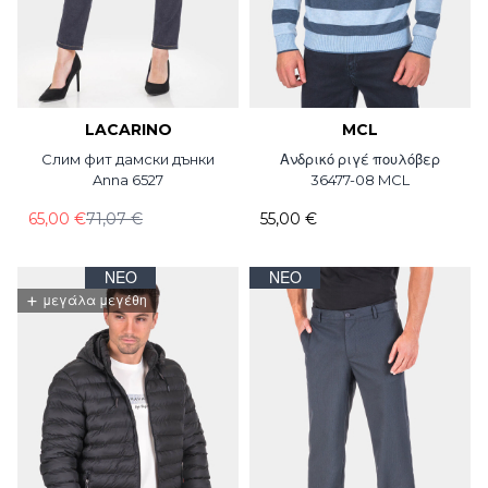
LACARINO
MCL
Слим фит дамски дънки
Ανδρικό ριγέ πουλόβερ
Anna 6527
36477-08 MCL
65,00 €
71,07 €
55,00 €
ΝΈΟ
ΝΈΟ
+
μεγάλα μεγέθη