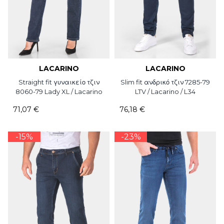
LACARINO
LACARINO
Straight fit γυναικείο τζιν
Slim fit ανδρικό τζιν 7285-79
8060-79 Lady XL / Lacarino
LTV / Lacarino / L34
71,07 €
76,18 €
-15%
-23%