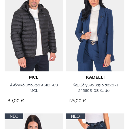
MCL
KADELLI
Ανδρικό μπουφάν 31191-09
Κομψό γυναικείο σακάκι
MCL
54560S-08 Kadelli
89,00 €
125,00 €
ΝΈΟ
ΝΈΟ