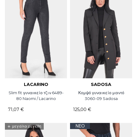
LACARINO
SADOSA
Slim fit γυναικείο τζιν 6489-
Κομψό γυναικείο μαντό
80 Naomi / Lacarino
3060-09 Sadosa
71,07 €
125,00 €
+
ΝΈΟ
μεγάλα μεγέθη