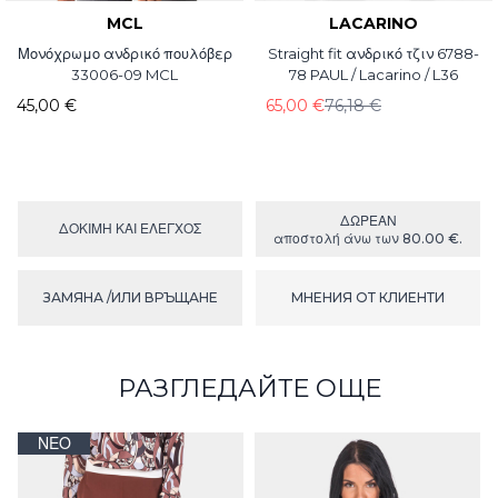
MCL
LACARINO
Μονόχρωμο ανδρικό πουλόβερ
Straight fit ανδρικό τζιν 6788-
33006-09 MCL
78 PAUL / Lacarino / L36
45,00 €
65,00 €
76,18 €
ΔΩΡΕΑΝ
ΔΟΚΙΜΉ ΚΑΙ ΕΛΕΓΧΟΣ
αποστολή άνω των 80.00 €.
ЗАМЯНА /ИЛИ ВРЪЩАНЕ
МНЕНИЯ ОТ КЛИЕНТИ
РАЗГЛЕДАЙТЕ ОЩЕ
ΝΈΟ