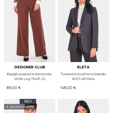
DESIGNER CLUB
ELETA
Κομψό γυναικείο παντελόνι
Γυναικείο boyfriend σακάκι
Wide Leg 7140P-22
8207-48 Eleta
Designer club
89,00 €
148,00 €
ΝΈΟ
+
μεγάλα μεγέθη