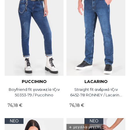
PUCCIHINO
LACARINO
Boyfriend fit γυναικείο τζιν
Straight fit ανδρικό τζιν
50353-79 / Puccihino
6452-78 RONNEY / Lacarino
/ L34
76,18 €
76,18 €
ΝΈΟ
ΝΈΟ
+
μεγάλα μεγέθη