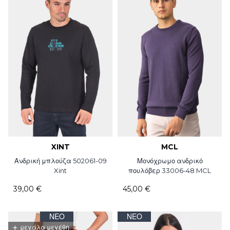
XINT
MCL
Ανδρική μπλούζα 502061-09
Μονόχρωμο ανδρικό
Xint
πουλόβερ 33006-48 MCL
39,00 €
45,00 €
ΝΈΟ
ΝΈΟ
+
μεγάλα μεγέθη