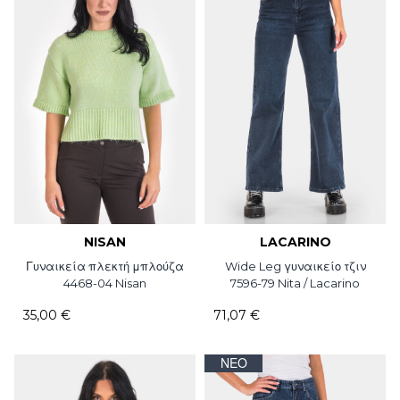
NISAN
LACARINO
Γυναικεία πλεκτή μπλούζα
Wide Leg γυναικείο τζιν
4468-04 Nisan
7596-79 Nita / Lacarino
35,00 €
71,07 €
ΝΈΟ