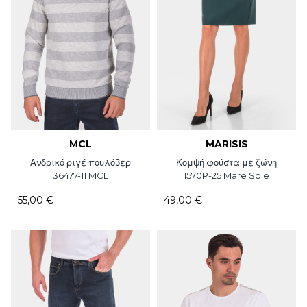
MCL
MARISIS
Ανδρικό ριγέ πουλόβερ
Κομψή φούστα με ζώνη
36477-11 MCL
1570P-25 Mare Sole
55,00 €
49,00 €