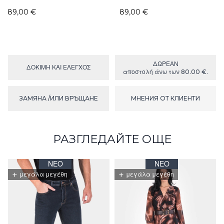
club
89,00 €
89,00 €
ΔΩΡΕΑΝ
ΔΟΚΙΜΉ ΚΑΙ ΕΛΕΓΧΟΣ
αποστολή άνω των 80.00 €.
ЗАМЯНА /ИЛИ ВРЪЩАНЕ
МНЕНИЯ ОТ КЛИЕНТИ
РАЗГЛЕДАЙТЕ ОЩЕ
ΝΈΟ
ΝΈΟ
+
+
μεγάλα μεγέθη
μεγάλα μεγέθη