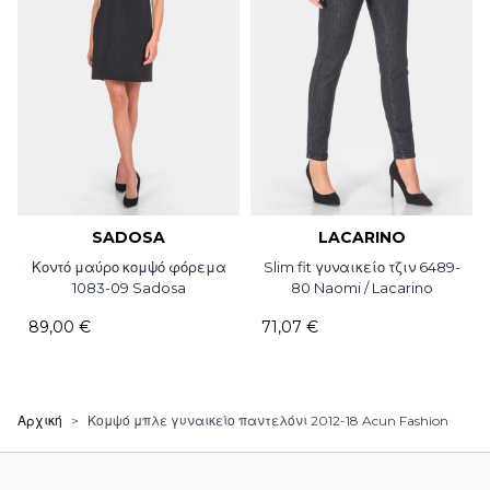
SADOSA
LACARINO
Κοντό μαύρο κομψό φόρεμα
Slim fit γυναικείο τζιν 6489-
1083-09 Sadosa
80 Naomi / Lacarino
89,00 €
71,07 €
Αρχική
>
Κομψό μπλε γυναικείο παντελόνι 2012-18 Acun Fashion