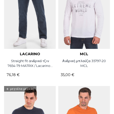
LACARINO
MCL
Straight fit ανδρικό τζιν
Ανδρική μπλούζα 35797-20
7654-79 MATRIX / Lacarino /
MCL
L30
76,18 €
35,00 €
+
μεγάλα μεγέθη