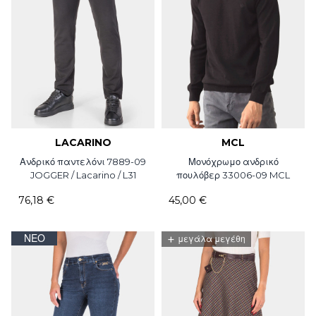
LACARINO
MCL
Ανδρικό παντελόνι 7889-09
Μονόχρωμο ανδρικό
JOGGER / Lacarino / L31
πουλόβερ 33006-09 MCL
76,18 €
45,00 €
ΝΈΟ
+
μεγάλα μεγέθη