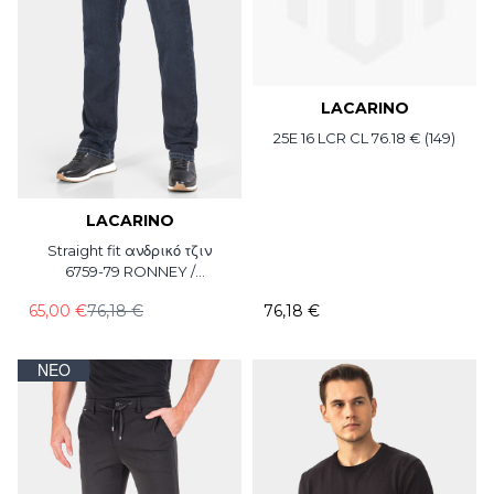
LACARINO
25E 16 LCR CL 76.18 € (149)
LACARINO
Straight fit ανδρικό τζιν
6759-79 RONNEY /
LACARINO / L34
65,00 €
76,18 €
76,18 €
ΝΈΟ