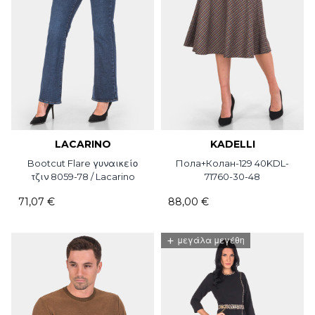
LACARINO
KADELLI
Bootcut Flare γυναικείο
Пола+Колан-129 40KDL-
τζιν 8059-78 / Lacarino
71760-30-48
71,07 €
88,00 €
+
μεγάλα μεγέθη