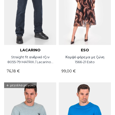
LACARINO
ESO
Straight fit ανδρικό τζιν
Κομψό φόρεμα με ζώνη
8055-79 MATRIX / Lacarino /
1566-21 Esito
L36
76,18 €
99,00 €
+
μεγάλα μεγέθη