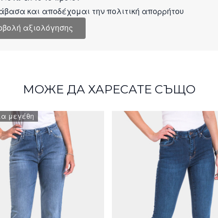
άβασα και αποδέχομαι την
πολιτική απορρήτου
οβολή αξιολόγησης
МОЖЕ ДА ХАРЕСАТЕ СЪЩО
α μεγέθη