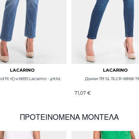
LACARINO
LACARINO
d fit τζιν 6695 Lacarino - μπλε
Дънки-119 SL 11LCR-6868
71,07 €
ΠΡΟΤΕΙΝΌΜΕΝΑ ΜΟΝΤΈΛΑ