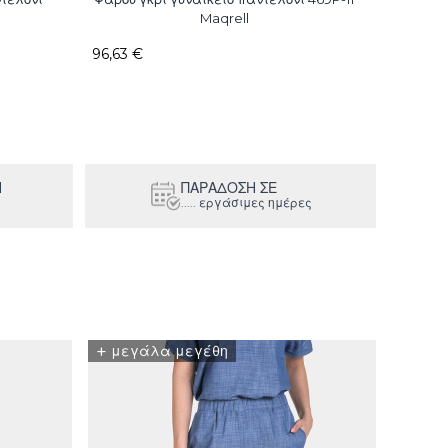
Maqrell
96,63 €
76,18 €
Η
ΠΑΡΑΔΟΣΗ ΣΕ
..... εργάσιμες ημέρες
+
μεγάλα μεγέθη