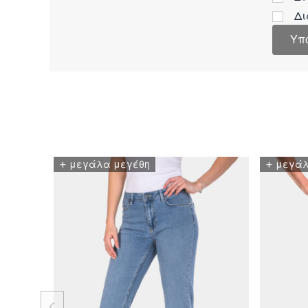
Δι
Υπ
+
+
μεγάλα μεγέθη
μεγάλ