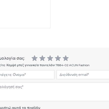
μολογία σας:
είτε:
Κομψό μπεζ γυναικείο παντελόνι 7884-02 ACUN Fashion
άγετε Όνομα
Διεύθυνση email
όγηση
νιστώ αυτό το προϊόν