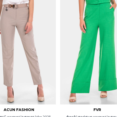
ACUN FASHION
FVR
πεζ γυναικείο παντελόνι 2025-
Φαρδύ πράσινο γυναικείο παν