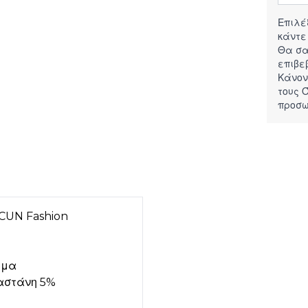
Επιλέ
κάντε
Θα σα
επιβε
Κάνον
τους
Ό
προσω
ACUN Fashion
ρμα
λαστάνη 5%