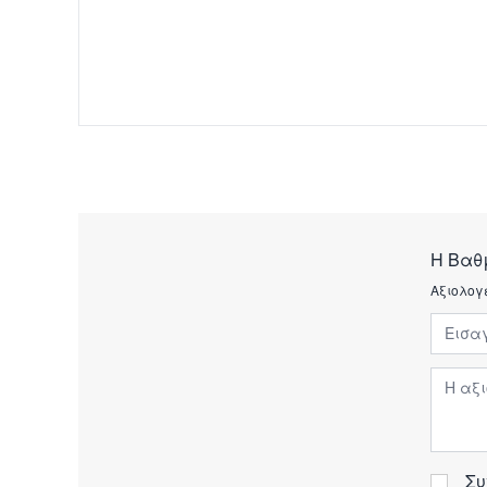
Η Βαθ
Αξιολογ
Εισαγ
Αξιολ
Συ