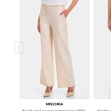
MISCHKA
Κομψό μπεζ γυναικείο παντελόνι 2775P-
Κομψό μ