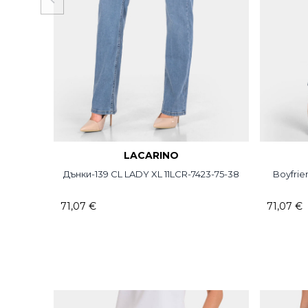
LACARINO
Дънки-139 CL LADY XL 11LCR-7423-75-38
Boyfrien
71,07 €
71,07 €