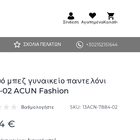
Σύνδεση
Αγαπημένα
Καλάθι
ΣΧΟΛΙΑ ΠΕΛΑΤΩΝ
+302152151644
ό μπεζ γυναικείο παντελόνι
-02 ACUN Fashion
Βαθμολογήστε
SKU:
13ACN-7884-02
14 €