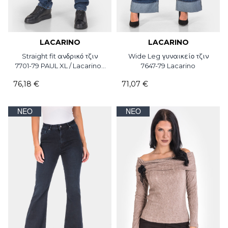
LACARINO
LACARINO
Straight fit ανδρικό τζιν
Wide Leg γυναικείο τζιν
7701-79 PAUL XL / Lacarino /
7647-79 Lacarino
L34
76,18 €
71,07 €
ΝΈΟ
ΝΈΟ