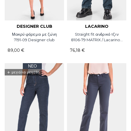
DESIGNER CLUB
LACARINO
Μακρύ φόρεμα με ζώνη
Straight fit ανδρικό τζιν
7191-09 Designer club
8106-79 MATRIX / Lacarino /
L32
89,00 €
76,18 €
ΝΈΟ
+
μεγάλα μεγέθη