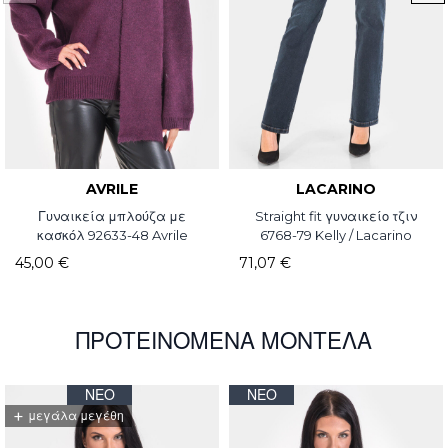
AVRILE
LACARINO
Γυναικεία μπλούζα με
Straight fit γυναικείο τζιν
κασκόλ 92633-48 Avrile
6768-79 Kelly / Lacarino
45,00 €
71,07 €
ΠΡΟΤΕΙΝΌΜΕΝΑ ΜΟΝΤΈΛΑ
ΝΈΟ
ΝΈΟ
+
μεγάλα μεγέθη