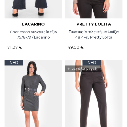
LACARINO
PRETTY LOLITA
Charleston γυναικείο τζιν
Γυναικεία πλεκτή μπλούζα
7578-79 / Lacarino
4814-45 Pretty Lolita
71,07 €
49,00 €
ΝΈΟ
ΝΈΟ
+
μεγάλα μεγέθη