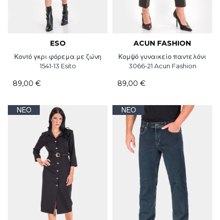
ESO
ACUN FASHION
Κοντό γκρι φόρεμα με ζώνη
Κομψό γυναικείο παντελόνι
1541-13 Esito
3066-21 Acun Fashion
89,00 €
89,00 €
ΝΈΟ
ΝΈΟ