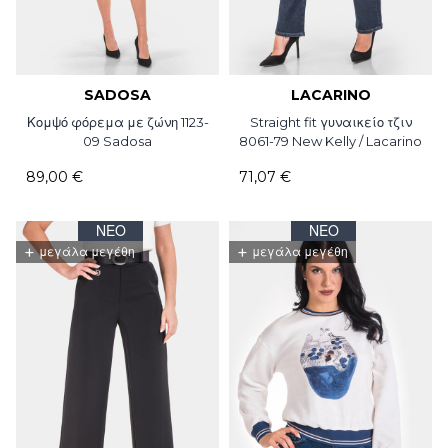
SADOSA
LACARINO
Κομψό φόρεμα με ζώνη 1123-
Straight fit γυναικείο τζιν
09 Sadosa
8061-79 New Kelly / Lacarino
89,00 €
71,07 €
ΝΈΟ
ΝΈΟ
+
+
μεγάλα μεγέθη
μεγάλα μεγέθη