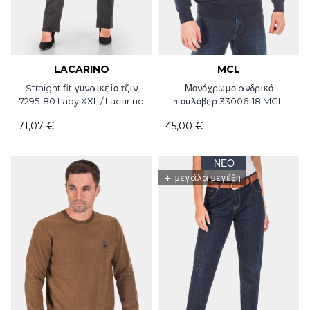
LACARINO
MCL
Straight fit γυναικείο τζιν
Μονόχρωμο ανδρικό
7295-80 Lady XXL / Lacarino
πουλόβερ 33006-18 MCL
71,07 €
45,00 €
ΝΈΟ
+
μεγάλα μεγέθη