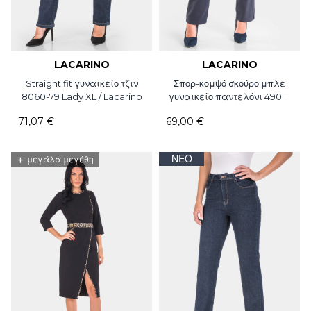
LACARINO
LACARINO
Straight fit γυναικείο τζιν
Σπορ-κομψό σκούρο μπλε
8060-79 Lady XL / Lacarino
γυναικείο παντελόνι 4909-
18 Lina / Lacarino
71,07 €
69,00 €
+
ΝΈΟ
μεγάλα μεγέθη