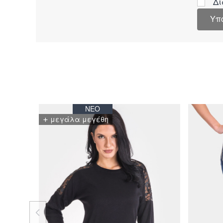
Δι
Υπ
ΝΈΟ
+
μεγάλα μεγέθη