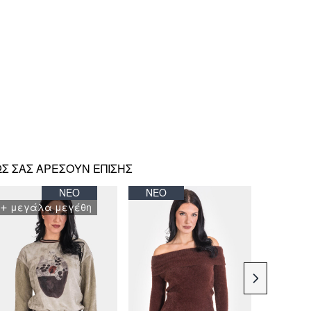
ΩΣ ΣΑΣ ΑΡΈΣΟΥΝ ΕΠΊΣΗΣ
ΝΈΟ
ΝΈΟ
ΝΈΟ
+
μεγάλα μεγέθη