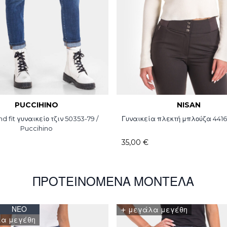
PUCCIHINO
NISAN
nd fit γυναικείο τζιν 50353-79 /
Γυναικεία πλεκτή μπλούζα 4416
Puccihino
35,00 €
ΠΡΟΤΕΙΝΌΜΕΝΑ ΜΟΝΤΈΛΑ
ΝΈΟ
+
μεγάλα μεγέθη
α μεγέθη