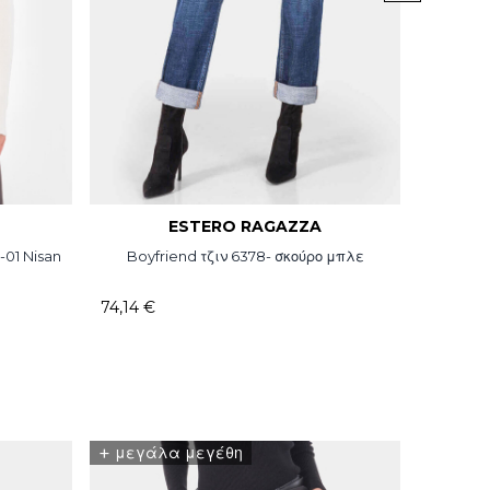
ESTERO RAGAZZA
-01 Nisan
Boyfriend τζιν 6378- σκούρο μπλε
Slim fit
74,14 €
71,07 €
+
+
μεγάλα μεγέθη
μεγά