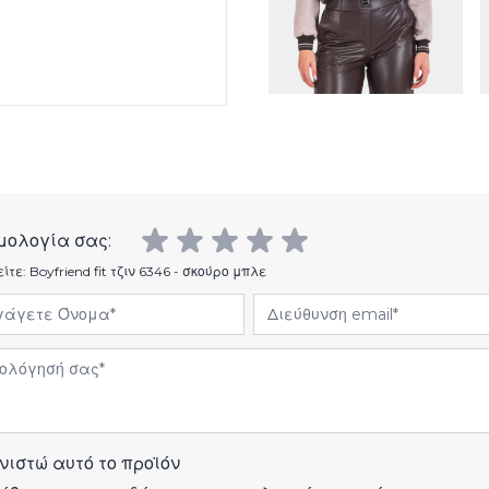
μολογία σας:
είτε:
Boyfriend fit τζιν 6346 - σκούρο μπλε
άγετε Όνομα
Διεύθυνση email
όγηση
νιστώ αυτό το προϊόν