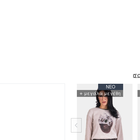
ΊΣ
ΝΈΟ
ΝΈΟ
+
μεγάλα μεγέθη