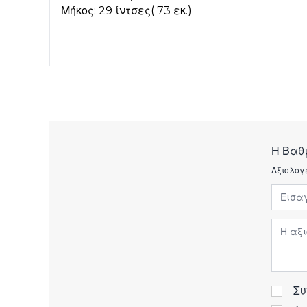
Μήκος: 29 ίντσες( 73 εκ.)
Η Βαθ
Αξιολογ
Εισαγ
Αξιολ
Συ