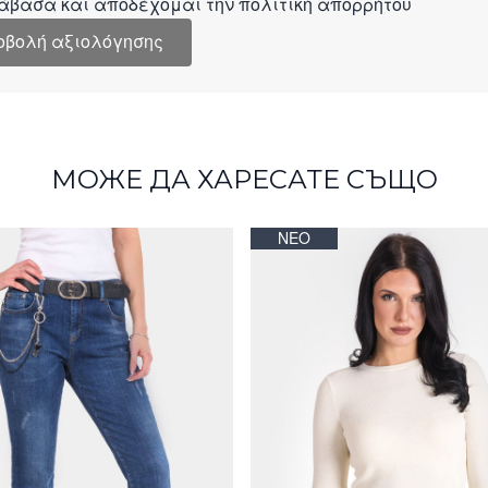
άβασα και αποδέχομαι την
πολιτική απορρήτου
οβολή αξιολόγησης
МОЖЕ ДА ХАРЕСАТЕ СЪЩО
ΝΈΟ