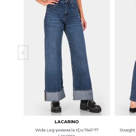
LACARINO
-78 /
Wide Leg γυναικείο τζιν 7647-77
Straight
Lacarino