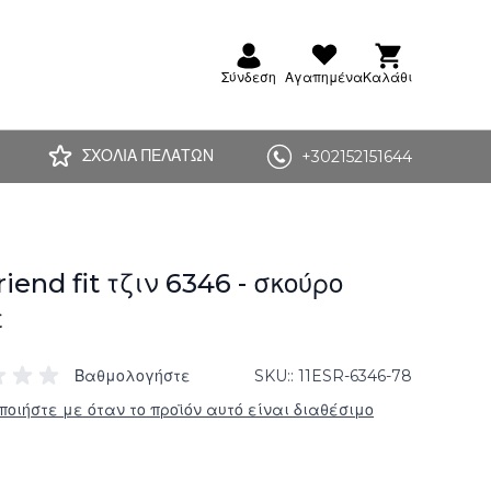
Σύνδεση
Αγαπημένα
Καλάθι
ΣΧΟΛΙΑ ΠΕΛΑΤΩΝ
+302152151644
iend fit τζιν 6346 - σκούρο
ε
Βαθμολογήστε
SKU:
11ESR-6346-78
ποιήστε με όταν το προϊόν αυτό είναι διαθέσιμο