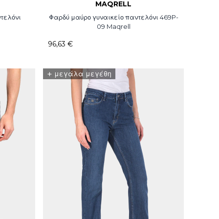
MAQRELL
τελόνι
Φαρδύ μαύρο γυναικείο παντελόνι 469P-
09 Maqrell
96,63 €
+
μεγάλα μεγέθη