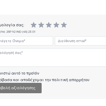
μολογία σας:
είτε:
25P 92 IND (45) 23.01
άγετε Όνομα
Διεύθυνση email
όγηση
νιστώ αυτό το προϊόν
άβασα και αποδέχομαι την
πολιτική απορρήτου
οβολή αξιολόγησης