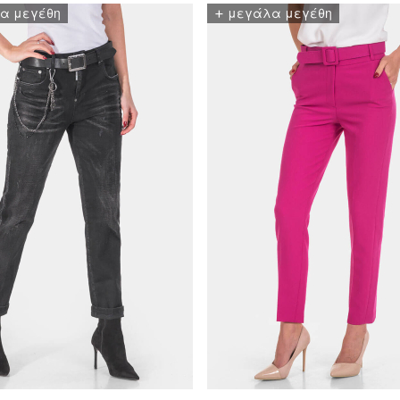
+
α μεγέθη
μεγάλα μεγέθη