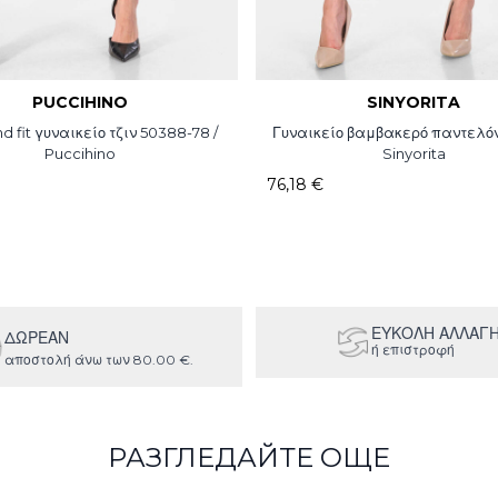
PUCCIHINO
SINYORITA
d fit γυναικείο τζιν 50388-78 /
Γυναικείο βαμβακερό παντελόνι
Puccihino
Sinyorita
76,18 €
ΕΥΚΟΛΗ ΑΛΛΑΓ
ΔΩΡΕΑΝ
ή επιστροφή
αποστολή άνω των 80.00 €.
РАЗГЛЕДАЙТЕ ОЩЕ