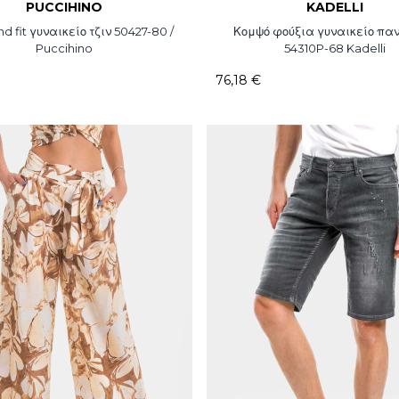
PUCCIHINO
KADELLI
d fit γυναικείο τζιν 50427-80 /
Κομψό φούξια γυναικείο παν
Puccihino
54310P-68 Kadelli
76,18 €