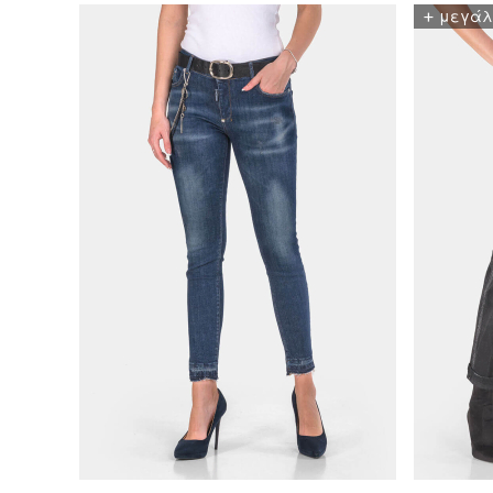
+
μεγάλ