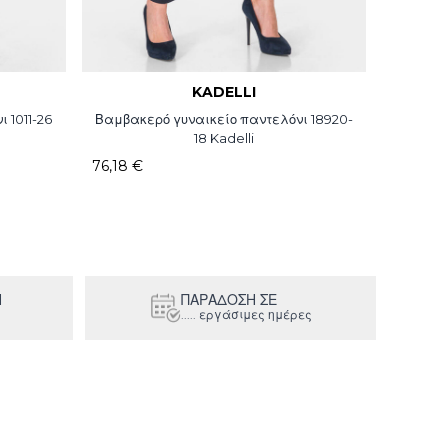
KADELLI
 1011-26
Βαμβακερό γυναικείο παντελόνι 18920-
Boyfrien
18 Kadelli
76,18 €
71,07 €
Η
ΠΑΡΑΔΟΣΗ ΣΕ
..... εργάσιμες ημέρες