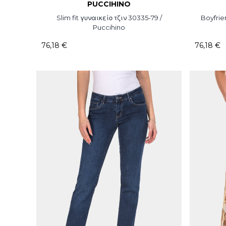
PUCCIHINO
Slim fit γυναικείο τζιν 30335-79 /
Boyfrien
Puccihino
76,18 €
76,18 €