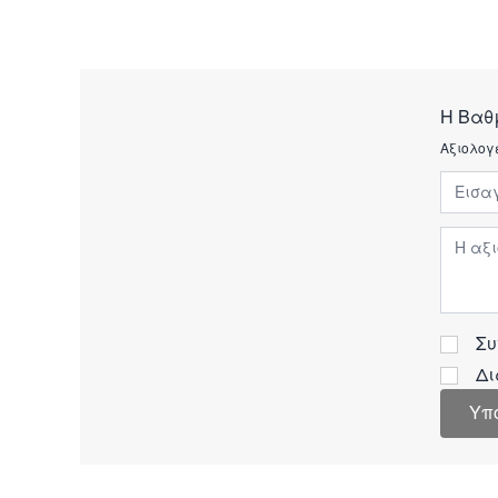
Η Βαθ
Αξιολογ
Εισαγ
Αξιολ
Συ
Δι
Υπ