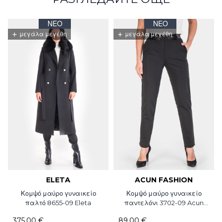
ΝΈΟ
ΝΈΟ
+
+
μεγάλα μεγέθη
μεγάλα μεγέθη
ELETA
ACUN FASHION
Κομψό μαύρο γυναικείο
Κομψό μαύρο γυναικείο
παλτό 8655-09 Eleta
παντελόνι 3702-09 Acun
Fashion
375,00 €
89,00 €