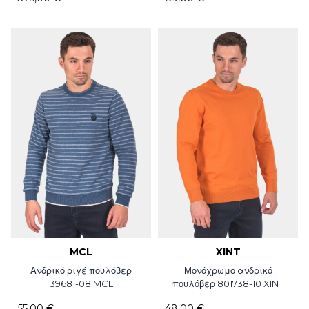
MCL
XINT
Ανδρικό ριγέ πουλόβερ
Μονόχρωμο ανδρικό
39681-08 MCL
πουλόβερ 801738-10 XINT
55,00 €
48,00 €