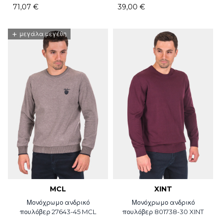
71,07 €
39,00 €
+
μεγάλα μεγέθη
MCL
XINT
Μονόχρωμο ανδρικό
Μονόχρωμο ανδρικό
πουλόβερ 27643-45 MCL
πουλόβερ 801738-30 XINT