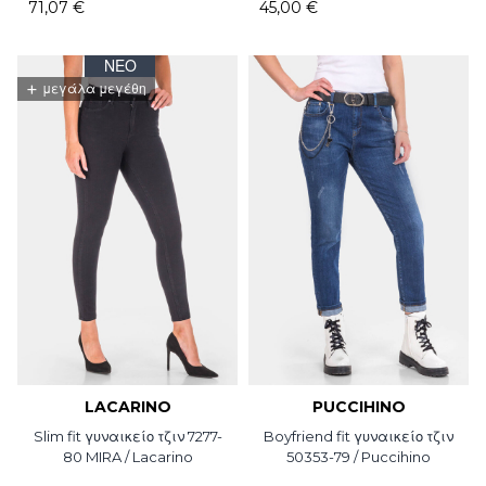
71,07 €
45,00 €
ΝΈΟ
+
μεγάλα μεγέθη
LACARINO
PUCCIHINO
Slim fit γυναικείο τζιν 7277-
Boyfriend fit γυναικείο τζιν
80 MIRA / Lacarino
50353-79 / Puccihino