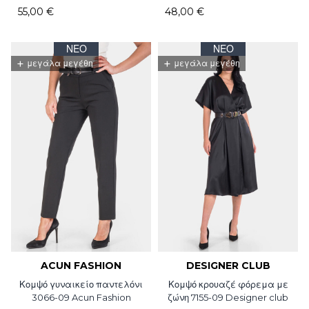
55,00 €
48,00 €
ΝΈΟ
ΝΈΟ
+
+
μεγάλα μεγέθη
μεγάλα μεγέθη
ACUN FASHION
DESIGNER CLUB
Κομψό γυναικείο παντελόνι
Κομψό κρουαζέ φόρεμα με
3066-09 Acun Fashion
ζώνη 7155-09 Designer club