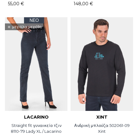
55,00 €
148,00 €
ΝΈΟ
+
μεγάλα μεγέθη
LACARINO
XINT
Straight fit γυναικείο τζιν
Ανδρική μπλούζα 502061-09
8110-79 Lady XL / Lacarino
Xint