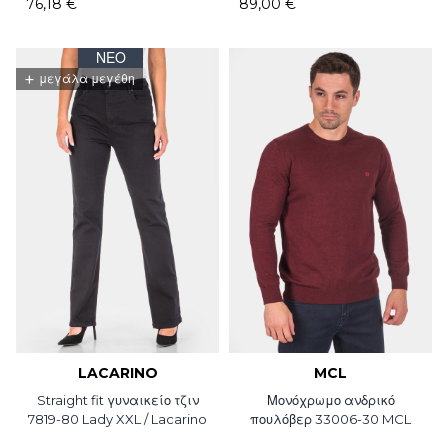
76,18 €
89,00 €
ΝΈΟ
+
μεγάλα μεγέθη
LACARINO
MCL
Straight fit γυναικείο τζιν
Μονόχρωμο ανδρικό
7819-80 Lady XXL / Lacarino
πουλόβερ 33006-30 MCL