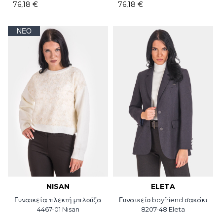
76,18 €
76,18 €
ΝΈΟ
NISAN
ELETA
Γυναικεία πλεκτή μπλούζα
Γυναικείο boyfriend σακάκι
4467-01 Nisan
8207-48 Eleta