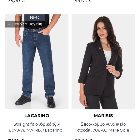
35,00 €
49,00 €
ΝΈΟ
+
μεγάλα μεγέθη
LACARINO
MARISIS
Straight fit ανδρικό τζιν
Σπορ-κομψό γυναικείο
8079-78 MATRIX / Lacarino /
σακάκι 708-09 Mare Sole
L34