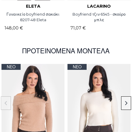
ELETA
LACARINO
Γυναικείο boyfriend σακάκι
Boyfriend τζιν 6545 - σκούρο
8207-48 Eleta
μπλε
148,00 €
71,07 €
ΠΡΟΤΕΙΝΌΜΕΝΑ ΜΟΝΤΈΛΑ
ΝΈΟ
ΝΈΟ