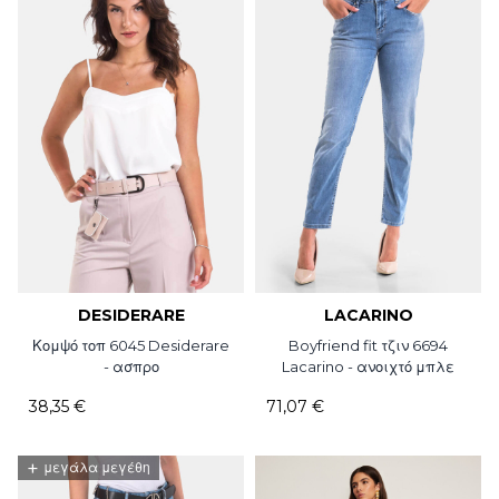
DESIDERARE
LACARINO
Κομψό τοπ 6045 Desiderare
Boyfriend fit τζιν 6694
- ασπρο
Lacarino - ανοιχτό μπλε
38,35 €
71,07 €
+
μεγάλα μεγέθη