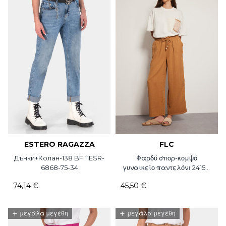
ESTERO RAGAZZA
FLC
Дънки+Колан-138 BF 11ESR-
Φαρδύ σπορ-κομψό
6868-75-34
γυναικείο παντελόνι 24152-
28 Flamenco
74,14 €
45,50 €
+
+
μεγάλα μεγέθη
μεγάλα μεγέθη