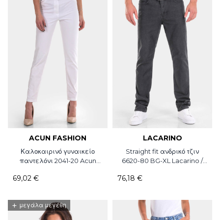
ACUN FASHION
LACARINO
Καλοκαιρινό γυναικείο
Straight fit ανδρικό τζιν
παντελόνι 2041-20 Acun
6620-80 BG-XL Lacarino /
Fashion
L34
69,02 €
76,18 €
+
μεγάλα μεγέθη