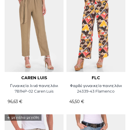
CAREN LUIS
FLC
Γυναικείο λινό παντελόνι
Φαρδύ γυναικείο παντελόνι
7B114P-02 Caren Luis
24339-43 Flamenco
96,63 €
45,50 €
+
μεγάλα μεγέθη