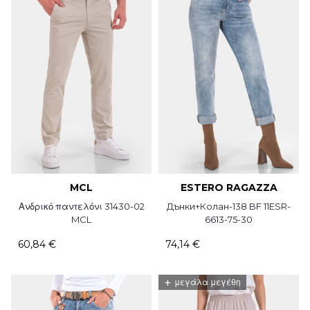
MCL
ESTERO RAGAZZA
Ανδρικό παντελόνι 31430-02
Дънки+Колан-138 BF 11ESR-
MCL
6613-75-30
60,84 €
74,14 €
+
μεγάλα μεγέθη