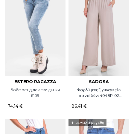
ESTERO RAGAZZA
SADOSA
Бойфренд дамски дънки
Φαρδύ μπεζ γυναικείο
6109
παντελόνι 4048P-02
Sadosa
74,14 €
86,41 €
+
μεγάλα μεγέθη