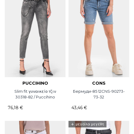
PUCCIHINO
CONS
Slim fit γυναικείο τζιν
Бермуди-85 12CNS-90273-
30318-82 / Puccihino
73-32
76,18 €
43,46 €
+
μεγάλα μεγέθη