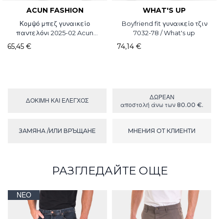
ACUN FASHION
WHAT'S UP
Κομψό μπεζ γυναικείο
Boyfriend fit γυναικείο τζιν
παντελόνι 2025-02 Acun
7032-78 / What's up
Fashion
65,45 €
74,14 €
ΔΩΡΕΑΝ
ΔΟΚΙΜΉ ΚΑΙ ΕΛΕΓΧΟΣ
αποστολή άνω των 80.00 €.
ЗАМЯНА /ИЛИ ВРЪЩАНЕ
МНЕНИЯ ОТ КЛИЕНТИ
РАЗГЛЕДАЙТЕ ОЩЕ
ΝΈΟ