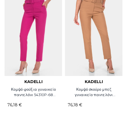
KADELLI
KADELLI
Κομψό φούξια γυναικείο
Κομψό σκούρο μπεζ
παντελόνι 54310P-68
γυναικείο παντελόνι
Kadelli
54310P-03 Kadelli
76,18 €
76,18 €