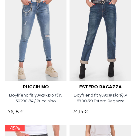
PUCCIHINO
ESTERO RAGAZZA
Boyfriend fit γυναικείο τζιν
Boyfriend fit γυναικείο τζιν
50290-74 / Puccihino
6900-79 Estero Ragazza
76,18 €
74,14 €
-15%