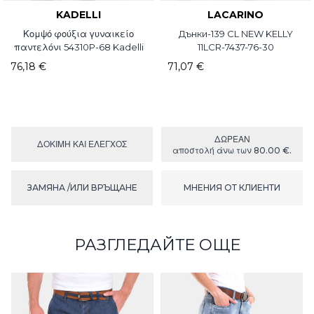
KADELLI
LACARINO
Κομψό φούξια γυναικείο
Дънки-139 CL NEW KELLY
παντελόνι 54310P-68 Kadelli
11LCR-7437-76-30
76,18 €
71,07 €
ΔΩΡΕΑΝ
ΔΟΚΙΜΉ ΚΑΙ ΕΛΕΓΧΟΣ
αποστολή άνω των 80.00 €.
ЗАМЯНА /ИЛИ ВРЪЩАНЕ
МНЕНИЯ ОТ КЛИЕНТИ
РАЗГЛЕДАЙТЕ ОЩЕ