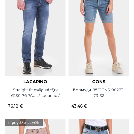
LACARINO
CONS
Straight fit ανδρικό τζιν
Бермуди-85 12CNS-90273-
6230-76 PAUL / Lacarino /
73-32
L34
76,18 €
43,46 €
+
μεγάλα μεγέθη