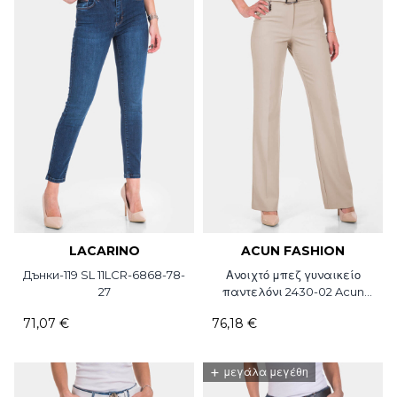
LACARINO
ACUN FASHION
Дънки-119 SL 11LCR-6868-78-
Ανοιχτό μπεζ γυναικείο
27
παντελόνι 2430-02 Acun
Fashion
71,07 €
76,18 €
+
μεγάλα μεγέθη