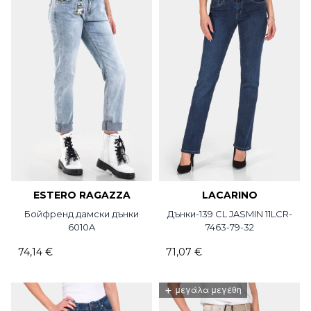
ESTERO RAGAZZA
LACARINO
Бойфренд дамски дънки
Дънки-139 CL JASMIN 11LCR-
6010A
7463-79-32
74,14 €
71,07 €
+
μεγάλα μεγέθη