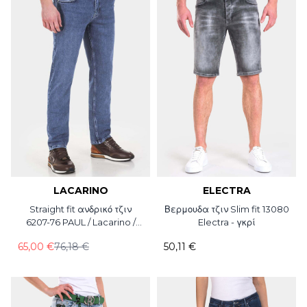
LACARINO
ELECTRA
Straight fit ανδρικό τζιν
Βερμουδα τζιν Slim fit 13080
6207-76 PAUL / Lacarino /
Electra - γκρί
L36
65,00 €
76,18 €
50,11 €