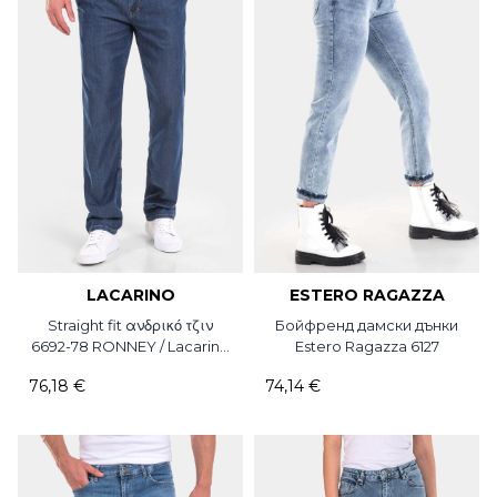
LACARINO
ESTERO RAGAZZA
Straight fit ανδρικό τζιν
Бойфренд дамски дънки
6692-78 RONNEY / Lacarino
Estero Ragazza 6127
/ L34
76,18 €
74,14 €