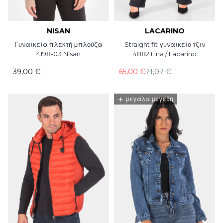
NISAN
LACARINO
Γυναικεία πλεκτή μπλούζα
Straight fit γυναικείο τζιν
4198-03 Nisan
4882 Lina / Lacarino
39,00 €
65,00 €
71,07 €
+
μεγάλα μεγέθη