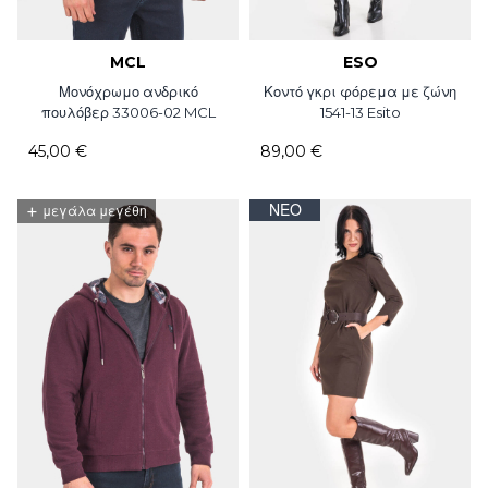
MCL
ESO
Μονόχρωμο ανδρικό
Κοντό γκρι φόρεμα με ζώνη
πουλόβερ 33006-02 MCL
1541-13 Esito
45,00 €
89,00 €
+
ΝΈΟ
μεγάλα μεγέθη