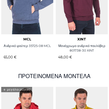
MCL
XINT
Ανδρικό φούτερ 35725-08 MCL
Μονόχρωμο ανδρικό πουλόβερ
801738-30 XINT
65,00 €
48,00 €
ΠΡΟΤΕΙΝΌΜΕΝΑ ΜΟΝΤΈΛΑ
+
μεγάλα μεγέθη