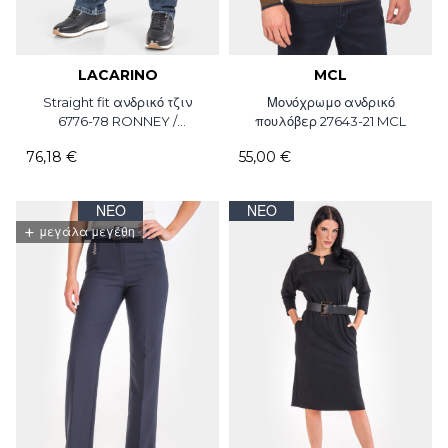
LACARINO
MCL
Straight fit ανδρικό τζιν
Μονόχρωμο ανδρικό
6776-78 RONNEY /
πουλόβερ 27643-21 MCL
LACARINO / L34
76,18 €
55,00 €
ΝΈΟ
ΝΈΟ
+
μεγάλα μεγέθη