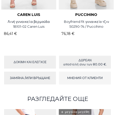
CAREN LUIS
PUCCIHINO
Λινή γυναικεία βερμούδα
Boyfriend fit γυναικείο τζιν
1B101-02 Caren Luis
50290-74 / Puccihino
86,41 €
76,18 €
ΔΩΡΕΑΝ
ΔΟΚΙΜΉ ΚΑΙ ΕΛΕΓΧΟΣ
αποστολή άνω των 80.00 €.
ЗАМЯНА /ИЛИ ВРЪЩАНЕ
МНЕНИЯ ОТ КЛИЕНТИ
РАЗГЛЕДАЙТЕ ОЩЕ
+
μεγάλα μεγέθη