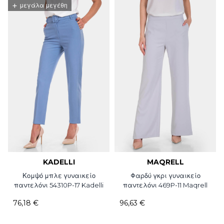
+
μεγάλα μεγέθη
KADELLI
MAQRELL
Κομψό μπλε γυναικείο
Φαρδύ γκρι γυναικείο
παντελόνι 54310P-17 Kadelli
παντελόνι 469P-11 Maqrell
76,18 €
96,63 €