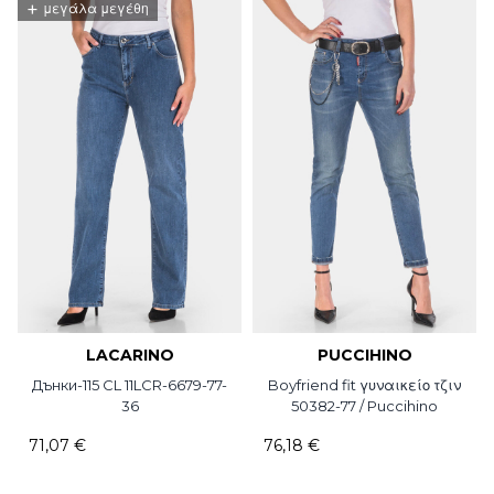
+
μεγάλα μεγέθη
LACARINO
PUCCIHINO
Дънки-115 CL 11LCR-6679-77-
Boyfriend fit γυναικείο τζιν
36
50382-77 / Puccihino
71,07 €
76,18 €