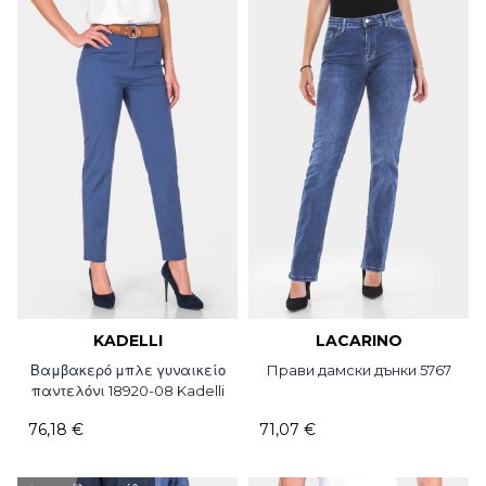
KADELLI
LACARINO
Βαμβακερό μπλε γυναικείο
Прави дамски дънки 5767
παντελόνι 18920-08 Kadelli
76,18 €
71,07 €