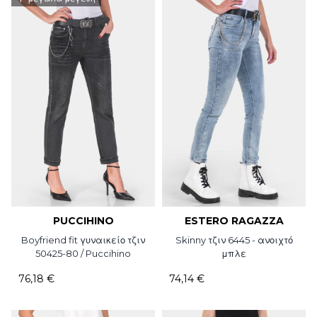
PUCCIHINO
ESTERO RAGAZZA
Boyfriend fit γυναικείο τζιν
Skinny τζιν 6445 - ανοιχτό
50425-80 / Puccihino
μπλε
76,18 €
74,14 €