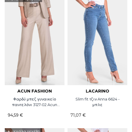
ACUN FASHION
LACARINO
Φαρδύ μπεζ γυναικείο
Slim fit τζιν Anna 6624 -
παντελόνι 3127-02 Acun
μπλε
Fashion
94,59 €
71,07 €
+
μεγάλα μεγέθη