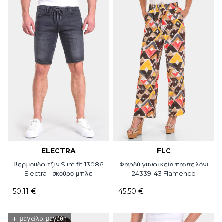
ELECTRA
FLC
Βερμουδα τζιν Slim fit 13086
Φαρδύ γυναικείο παντελόνι
Electra - σκούρο μπλε
24339-43 Flamenco
50,11 €
45,50 €
+
μεγάλα μεγέθη