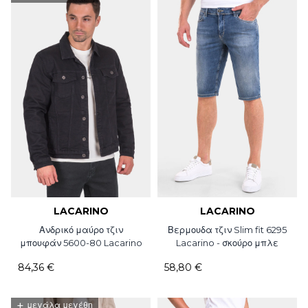
LACARINO
LACARINO
Ανδρικό μαύρο τζιν
Βερμουδα τζιν Slim fit 6295
μπουφάν 5600-80 Lacarino
Lacarino - σκούρο μπλε
84,36 €
58,80 €
+
μεγάλα μεγέθη