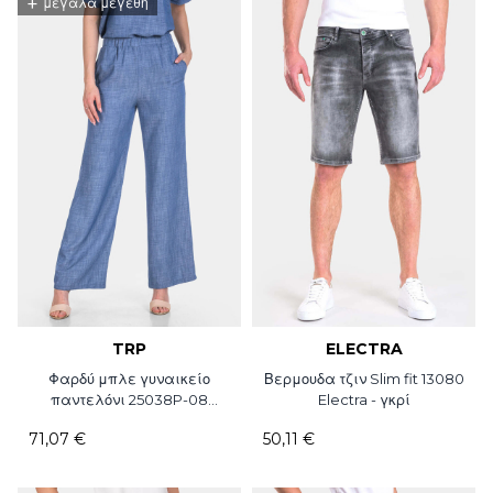
+
μεγάλα μεγέθη
TRP
ELECTRA
Φαρδύ μπλε γυναικείο
Βερμουδα τζιν Slim fit 13080
παντελόνι 25038P-08
Electra - γκρί
Trend up
71,07 €
50,11 €