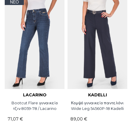
ΝΈΟ
LACARINO
KADELLI
Bootcut Flare γυναικείο
Κομψό γυναικείο παντελόνι
τζιν 8059-78 / Lacarino
Wide Leg 54560P-18 Kadelli
71,07 €
89,00 €