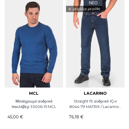
ΝΈΟ
+
μεγάλα μεγέθη
MCL
LACARINO
Μονόχρωμο ανδρικό
Straight fit ανδρικό τζιν
πουλόβερ 33006-15 MCL
8044-79 MATRIX / Lacarino /
L38
45,00 €
76,18 €