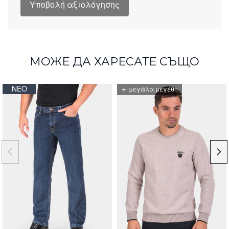
Υποβολή αξιολόγησης
МОЖЕ ДА ХАРЕСАТЕ СЪЩО
ΝΈΟ
+
μεγάλα μεγέθη