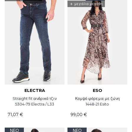
+
μεγάλα μεγέθη
ELECTRA
ESO
Straight fit ανδρικό τζιν
Κομψό φόρεμα με ζώνη
5304-79 Electra / L33
1448-21 Esito
71,07 €
99,00 €
ΝΈΟ
ΝΈΟ