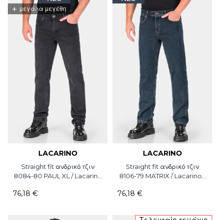
+
μεγάλα μεγέθη
LACARINO
LACARINO
Straight fit ανδρικό τζιν
Straight fit ανδρικό τζιν
8084-80 PAUL XL / Lacarino
8106-79 MATRIX / Lacarino /
/ L32
L32
76,18 €
76,18 €
Τελευταίο τεμάχιο