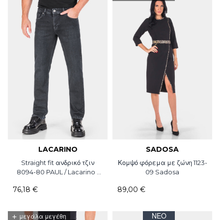
LACARINO
SADOSA
Straight fit ανδρικό τζιν
Κομψό φόρεμα με ζώνη 1123-
8094-80 PAUL / Lacarino /
09 Sadosa
L32
76,18 €
89,00 €
+
ΝΈΟ
μεγάλα μεγέθη