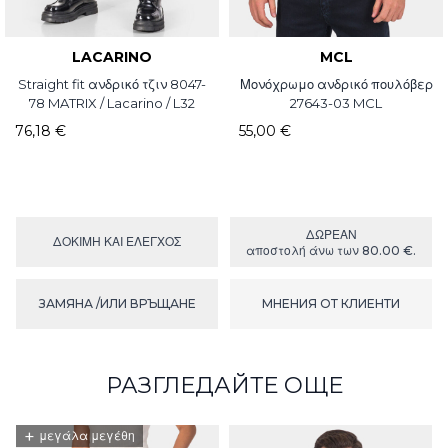
LACARINO
MCL
Straight fit ανδρικό τζιν 8047-
Μονόχρωμο ανδρικό πουλόβερ
78 MATRIX / Lacarino / L32
27643-03 MCL
76,18 €
55,00 €
ΔΩΡΕΑΝ
ΔΟΚΙΜΉ ΚΑΙ ΕΛΕΓΧΟΣ
αποστολή άνω των 80.00 €.
ЗАМЯНА /ИЛИ ВРЪЩАНЕ
МНЕНИЯ ОТ КЛИЕНТИ
РАЗГЛЕДАЙТЕ ОЩЕ
+
μεγάλα μεγέθη