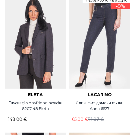
-9%
ELETA
LACARINO
Γυναικείο boyfriend σακάκι
Слим фит дамски дънки
8207-48 Eleta
Anna 6527
148,00 €
65,00 €
71,07 €