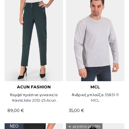
ACUN FASHION
MCL
Κομψό πράσινο γυναικείο
Ανδρική μπλούζα 35831-11
παντελόνι 2012-25 Acun
MCL
Fashion
89,00 €
35,00 €
ΝΈΟ
+
μεγάλα μεγέθη